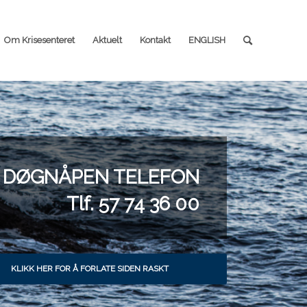
Om Krisesenteret
Aktuelt
Kontakt
ENGLISH
DØGNÅPEN TELEFON
Tlf. 57 74 36 00
KLIKK HER FOR Å FORLATE SIDEN RASKT