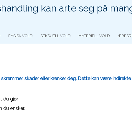
handling kan arte seg på man
D
FYSISK VOLD
SEKSUELL VOLD
MATERIELL VOLD
ÆRESR
kremmer, skader eller krenker deg. Dette kan være indirekte elle
t du gjør.
m du ønsker.