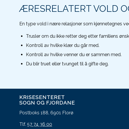
ÆRESRELATERT VOLD O
En type vold i nære relasjoner som kjennetegnes ved
Trusler om du ikke retter deg etter familiens ønsk
Kontroll av hvilke klær du går med.
Kontroll av hvilke venner du er sammen med.
Du blir truet eller tvunget til å gifte deg.
KRISESENTERET
SOGN OG FJORDANE
Postboks 188, 6901 Florø
Tlf.
57 74 36 00